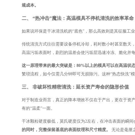
规成本。
二、 “热冲击”魔法：高温模具不停机清洗的效率革命
如果说环保是干冰清洗机的“底色”，那么高效则是其征服工业
传统清洗方式往往需要设备停机冷却，耗时数小时甚至数天
高温污垢表面时，剧烈的温差会使污垢层迅速冷冻、脆化并
这一原理带来的最大突破是：80%以上的模具可以在高温状
繁琐流程，如今仅需几分钟即可无损除污。这种“热态快洗”
三、 非破坏性精密清洗：延长资产寿命的隐形价值
对于制造业而言，真正的降本增效不仅在于产出，更在于资
有的“温柔”一面。
干冰颗粒硬度极低，莫氏硬度仅为2左右，在冲击表面的瞬间
的同时，完整保留基底的表面纹理和尺寸精度。
无论是毫厘