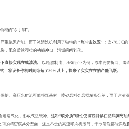
领域的“杀手锏”。
，严重拖累产能。而干冰清洗机利用了独特的
“热冲击效应”
：当-78.5
龟裂，配合后续颗粒的动能冲扫，污垢瞬间剥落。
态下直接实现在线清洗。
以轮胎制造、压铸行业为例，原本需要拆卸、降
模式，
将设备停机时间缩短了80%以上，换来了实实在在的产能飞跃。
产保护。高压水射流可能损坏基材，喷砂磨料会磨损精密公差，而干冰清
会迅速气化，形成气垫缓冲。
这种“软介质”特性使得它能够在彻底剥离油
之间的精密模具分型面，还是昂贵的高速印刷机滚筒，干冰清洗都能实现