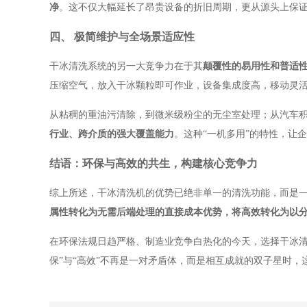
净
。这不仅大幅延长了昂贵设备的折旧周期，更从源头上保
四、 极简维护与全场景适应性
干冰清洗系统的另一大竞争力在于其
颠覆性的易用性和普适
压缩空气，放入干冰颗粒即可作业，设备集成度高，移动灵
从粘稠的重油污清除，到微米级粉尘的无尘室处理；从汽车积
行业、跨介质的强大覆盖能力
。这种“一机多用”的特性，让
结语：环保与高效的共生，构建核心竞争力
综上所述，干冰清洗机的优势已绝非单一的清洗功能，而是
属性转化为无需后端处理的直接成本优势，将高效转化为以
在环保法规日趋严格、制造业竞争白热化的今天，选择干冰
保”与“高效”不再是一对矛盾体，而是相互成就的双子星时