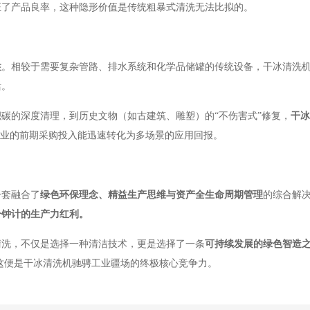
证了产品良率，这种隐形价值是传统粗暴式清洗无法比拟的。
性
。相较于需要复杂管路、排水系统和化学品储罐的传统设备，干冰清洗
活。
碳的深度清理，到历史文物（如古建筑、雕塑）的“不伤害式”修复，
干冰
企业的前期采购投入能迅速转化为多场景的应用回报。
一套融合了
绿色环保理念、精益生产思维与资产全生命周期管理
的综合解
分钟计的生产力红利。
清洗，不仅是选择一种清洁技术，更是选择了一条
可持续发展的绿色智造
，这便是干冰清洗机驰骋工业疆场的终极核心竞争力。