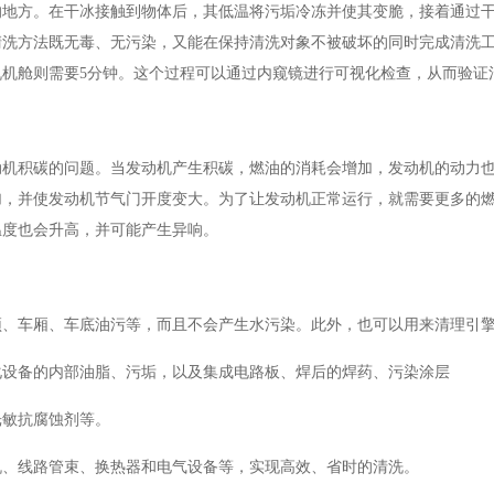
的地方。在干冰接触到物体后，其低温将污垢冷冻并使其变脆，接着通过
清洗方法既无毒、无污染，又能在保持清洗对象不被破坏的同时完成清洗
机舱则需要5分钟。这个过程可以通过内窥镜进行可视化检查，从而验证
动机积碳的问题。当发动机产生积碳，燃油的消耗会增加，发动机的动力
加，并使发动机节气门开度变大。为了让发动机正常运行，就需要更多的
温度也会升高，并可能产生异响。
顶、车厢、车底油污等，而且不会产生水污染。此外，也可以用来清理引
化设备的内部油脂、污垢，以及集成电路板、焊后的焊药、污染涂层
光敏抗腐蚀剂等。
机、线路管束、换热器和电气设备等，实现高效、省时的清洗。