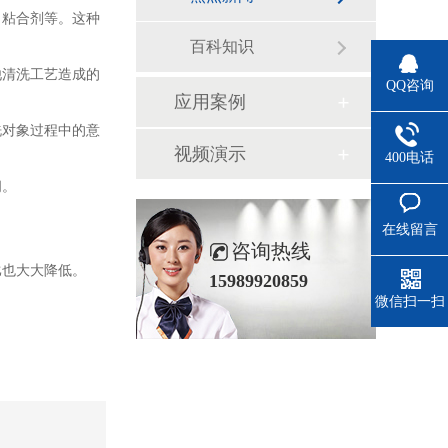
、粘合剂等。这种
百科知识
他清洗工艺造成的
QQ咨询
应用案例
洗对象过程中的意
视频演示
400电话
间。
在线留言
咨询热线
比也大大降低。
15989920859
微信扫一扫